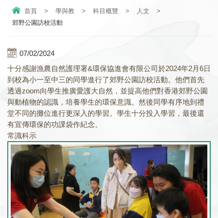
首頁
>
學與教
>
科目概覽
>
人文
>
郊野公園訪校活動
07/02/2024
十分感謝漁農自然護理署&環保協進會有限公司於2024年2月6日
到校為小一至中三的同學進行了郊野公園訪校活動。他們首先
透過zoom向學生推廣愛護大自然，並提高他們對香港郊野公園
與動植物的認識，培養學生的環保意識。然後同學有序地到禮
堂不同的攤位進行更深入的學習。學生十分投入學習，最後還
有宣傳環保的功課袋作紀念。
常識科示