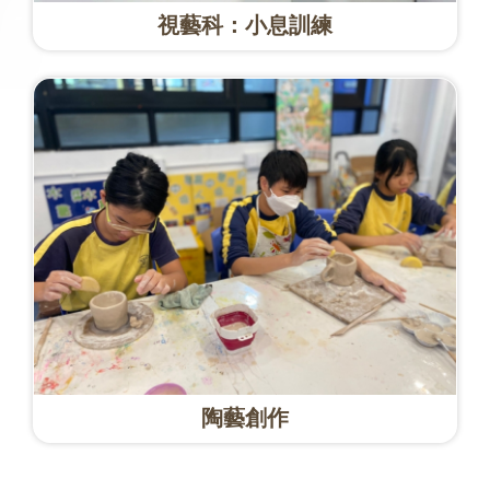
視藝科：小息訓練
陶藝創作