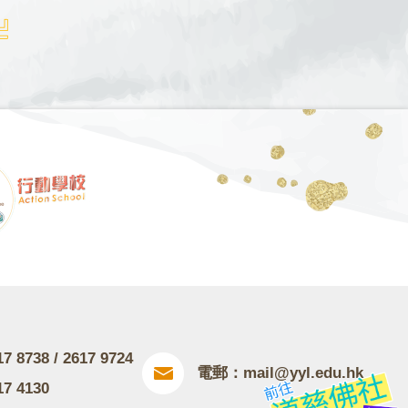
8738 / 2617 9724
電郵：
mail@yyl.edu.hk
7 4130