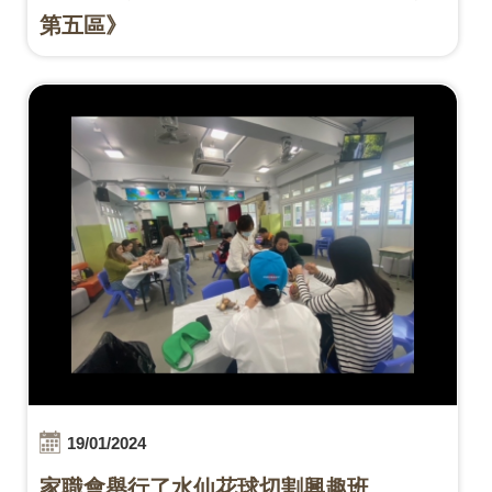
第五區》
19/01/2024
家職會舉行了水仙花球切割興趣班