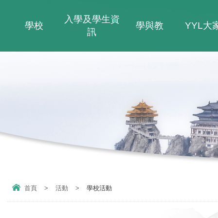
入學及學生資
學校
學與教
YYL大
訊
首頁
>
活動
>
學校活動