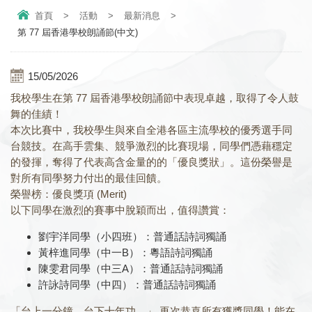
首頁
>
活動
>
最新消息
>
第 77 屆香港學校朗誦節(中文)
15/05/2026
我校學生在第 77 屆香港學校朗誦節中表現卓越，取得了令人鼓
舞的佳績！
本次比賽中，我校學生與來自全港各區主流學校的優秀選手同
台競技。在高手雲集、競爭激烈的比賽現場，同學們憑藉穩定
的發揮，奪得了代表高含金量的的「優良獎狀」。這份榮譽是
對所有同學努力付出的最佳回饋。
榮譽榜：優良獎項 (Merit)
以下同學在激烈的賽事中脫穎而出，值得讚賞：
劉宇洋同學（小四班）：普通話詩詞獨誦
黃梓進同學（中一B）：粵語詩詞獨誦
陳雯君同學（中三A）：普通話詩詞獨誦
許詠詩同學（中四）：普通話詩詞獨誦
「台上一分鐘，台下十年功。」 再次恭喜所有獲獎同學！能在